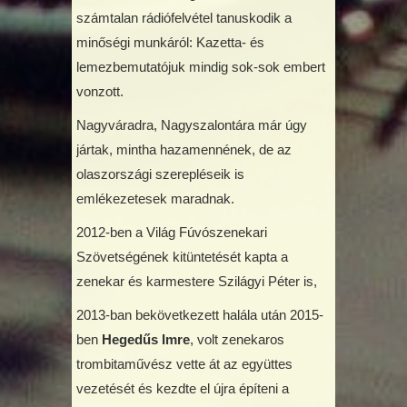
számtalan rádiófelvétel tanuskodik a
minőségi munkáról: Kazetta- és
lemezbemutatójuk mindig sok-sok embert
vonzott.
Nagyváradra, Nagyszalontára már úgy
jártak, mintha hazamennének, de az
olaszországi szerepléseik is
emlékezetesek maradnak.
2012-ben a Világ Fúvószenekari
Szövetségének kitüntetését kapta a
zenekar és karmestere Szilágyi Péter is,
2013-ban bekövetkezett halála után 2015-
ben
Hegedűs Imre
, volt zenekaros
trombitaművész vette át az együttes
vezetését és kezdte el újra építeni a