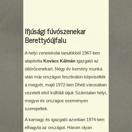
Ifjúsági fúvószenekar
Berettyóújfalu
A helyi zeneiskolai tanulókból 1967-ben
alapította
Kovács Kálmán
igazgató az
úttörőzenekart. Négy év kemény munka
után már országos fesztiválon képviselték
a megyét, majd 1972-ben Dheb városában
vezetett első külföldi útjuk Számtalan helyi,
megyei és országos eseményen
szerepeltek.
A karnagy és igazgató azonban 1974-ben
elhagyta az országot. Három olyan