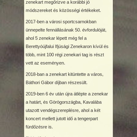
zenekart megőrizve a korábbi jó
módszereket és közösségi értékeket.
2017-ben a városi sportcsarnokban
ünnepelte fennállásának 50. évfordulóját,
ahol 5 zenekar lépett még fel a
Berettyóújfalui Ifjúsági Zenekaron kívül és
több, mint 100 régi zenekari tag is részt
vett az eseményen.
2018-ban a zenekart kitüntette a város,
Báthori Gábor díjban részesült.
2019-ben 6 év után újra átlépte a zenekar
a határt, és Görögországba, Kavalába
utazott vendégszereplésre, ahol a két
koncert mellett jutott idő a tengerpart
fürdőzésre is.