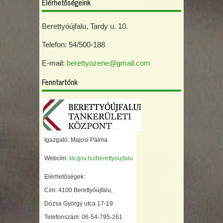
Elérhetőségeink
Berettyóújfalu, Tardy u. 10.
Telefon: 54/500-188
E-mail:
berettyozene@gmail.com
Fenntartónk
Igazgató: Majosi Pálma
Webcím:
kk.gov.hu/berettyoujfalu
Elérhetőségek:
Cím: 4100 Berettyóújfalu,
Dózsa György utca 17-19.
Telefonszám: 06-54-795-261