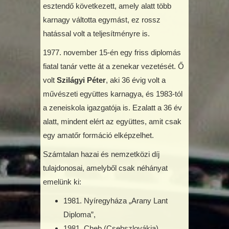
esztendő következett, amely alatt több
karnagy váltotta egymást, ez rossz
hatással volt a teljesítményre is.
1977. november 15-én egy friss diplomás
fiatal tanár vette át a zenekar vezetését. Ő
volt
Szilágyi Péter
, aki 36 évig volt a
művészeti együttes karnagya, és 1983-tól
a zeneiskola igazgatója is. Ezalatt a 36 év
alatt, mindent elért az együttes, amit csak
egy amatőr formáció elképzelhet.
Számtalan hazai és nemzetközi díj
tulajdonosai, amelyből csak néhányat
emelünk ki:
1981. Nyíregyháza „Arany Lant
Diploma”,
1981. Cheb (Csehszlovákia)