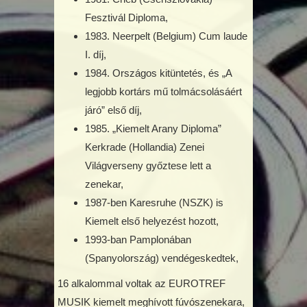
Fesztivál Diploma,
1983. Neerpelt (Belgium) Cum laude
I. díj,
1984. Országos kitüntetés, és „A
legjobb kortárs mű tolmácsolásáért
járó” első díj,
1985. „Kiemelt Arany Diploma”
Kerkrade (Hollandia) Zenei
Világverseny győztese lett a
zenekar,
1987-ben Karesruhe (NSZK) is
Kiemelt első helyezést hozott,
1993-ban Pamplonában
(Spanyolország) vendégeskedtek,
16 alkalommal voltak az EUROTREF
MUSIK kiemelt meghívott fúvószenekara,